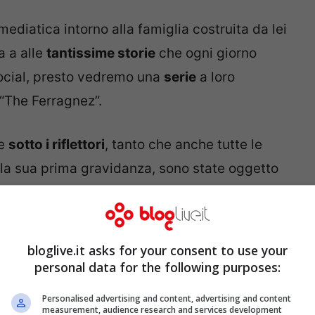
ediatica intorno alla famiglia costruita da lei
a a alle
tantissime storie
che ogni giorno
ocial, presto vedremo una
serie
a loro
“The Ferragnez”.
re
sotto i riflettori
, tanto che anche tutte le
lla sua prima gravidanza, sono state oggetto
d”. Qui, tutto ciò di non pubblicato sui social
tografica e documentaristica
.
bloglive.it asks for your consent to use your
ingerie è da urlo: una visione paradisiaca a
personal data for the following purposes:
Personalised advertising and content, advertising and content
measurement, audience research and services development