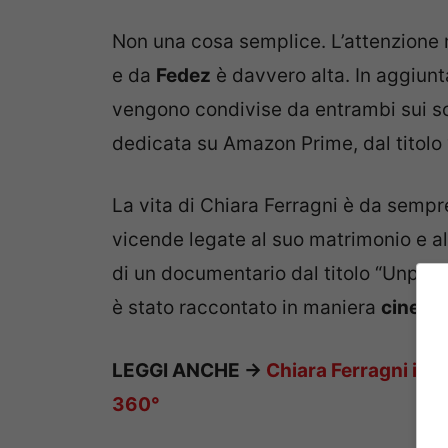
Non una cosa semplice. L’attenzione m
e da
Fedez
è davvero alta. In aggiunt
vengono condivise da entrambi sui s
dedicata su Amazon Prime, dal titolo 
La vita di Chiara Ferragni è da semp
vicende legate al suo matrimonio e a
di un documentario dal titolo “Unposte
è stato raccontato in maniera
cinema
LEGGI ANCHE ->
Chiara Ferragni in l
360°