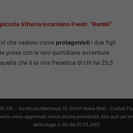
 piccola Vittoria incantano il web: “Bambi”
agini che vedono come
protagonisti
i due figli
alle prese con le loro quotidiane avventure.
quella che è la vita frenetica di chi ha 25,5
 365 SRL - Via Nicola Marchese 10, 00141 Roma (RM) - Codice Fisc
 quanto viene aggiornato senza alcuna periodicità. Non può perta
della legge n. 62 del 07.03.2001