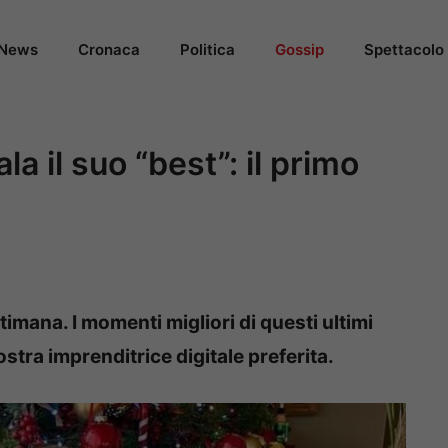
News
Cronaca
Politica
Gossip
Spettacolo
la il suo “best”: il primo
ttimana. I momenti migliori di questi ultimi
stra imprenditrice digitale preferita.