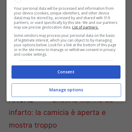
Your personal data will be processed and information from
your device (cookies, unique identifiers, and other device
La pagina Instagram di
Cristina
conta
data) may be stored by, accessed by and shared with 319
partners, or used specifically by this site. We and our partners
infatti oltre 500mila follower. Con loro,
may use precise geolocation data.
List of partners.
Some vendors may process your personal data on the basis
l’attrice condivide non solo i suoi impegni
of legitimate interest, which you can object to by managing
your options below. Look for a link at the bottom of this page
lavorativi e consigli in fatto di moda e
or in the site menu to manage or withdraw consent in privacy
and cookie settings.
bellezza, ma anche alcuni scorci della sua
vita privata.
Consent
POTREBBE INTERESSARTI
Manage options
ANCHE>>>
Cristina Marino da
infarto: la camicia è aperta e
mostra troppo