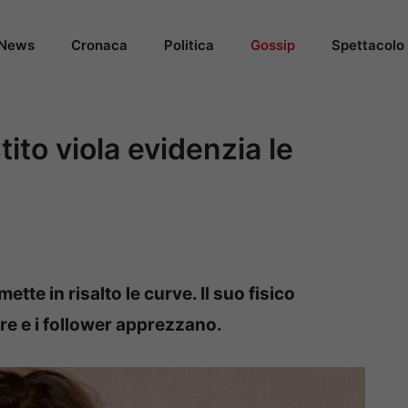
News
Cronaca
Politica
Gossip
Spettacolo
tito viola evidenzia le
ette in risalto le curve. Il suo fisico
re e i follower apprezzano.