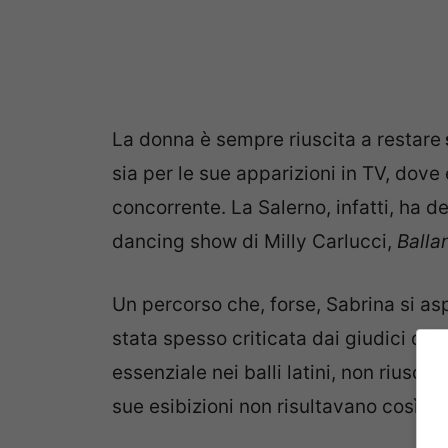
La donna è sempre riuscita a restare
sia per le sue apparizioni in TV, dove 
concorrente. La Salerno, infatti, ha d
dancing show di Milly Carlucci,
Balla
Un percorso che, forse, Sabrina si a
stata spesso criticata dai giudici de
essenziale nei balli latini, non riusciv
sue esibizioni non risultavano così
ef