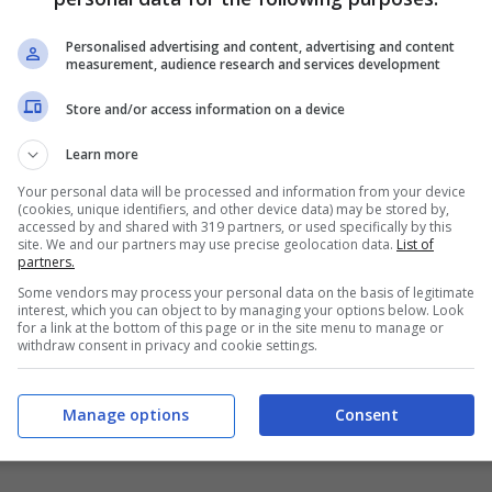
appotto si apre fin lì: anche la scollatura
Personalised advertising and content, advertising and content
measurement, audience research and services development
Store and/or access information on a device
Learn more
Your personal data will be processed and information from your device
(cookies, unique identifiers, and other device data) may be stored by,
accessed by and shared with 319 partners, or used specifically by this
site. We and our partners may use precise geolocation data.
List of
partners.
Some vendors may process your personal data on the basis of legitimate
interest, which you can object to by managing your options below. Look
for a link at the bottom of this page or in the site menu to manage or
withdraw consent in privacy and cookie settings.
Manage options
Consent
tito viola che fa innamorare i