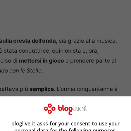
sulla cresta dell’onda
, sia grazie alla musica,
è stata conduttrice, opinionista e, ora,
eciso di
mettersi in gioco
e prendere parte al
ndo con le Stelle
.
spettava più
semplice
. L’ormai cinquantenne è
l programma perché la sua sensualità,
a a emergere. In più, priva di questo fattore, le
ficaci
come poteva sembrare all’inizio.
bloglive.it asks for your consent to use your
personal data for the following purposes: