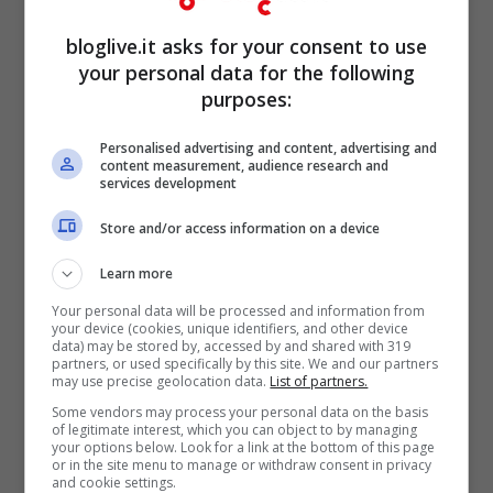
bloglive.it asks for your consent to use
your personal data for the following
purposes:
Vi abbiamo raccontato della vera e propria
Personalised advertising and content, advertising and
content measurement, audience research and
confessione di Alex Belli a Soleil della
services development
scorsa notte
; una dichiarazione quasi in
Store and/or access information on a device
piena regola, di notte in sauna, con l’attore
Learn more
in evidente difficoltà per la situazione che
Your personal data will be processed and information from
your device (cookies, unique identifiers, and other device
si è creata. Ha ammesso di non riuscire più
data) may be stored by, accessed by and shared with 319
partners, or used specifically by this site. We and our partners
a gestire l’intera vicenda e di provare
may use precise geolocation data.
List of partners.
qualcosa verso la ragazza.
Some vendors may process your personal data on the basis
of legitimate interest, which you can object to by managing
your options below. Look for a link at the bottom of this page
or in the site menu to manage or withdraw consent in privacy
Ebbene, in un nuovo confronto tra i due,
and cookie settings.