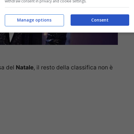
withdraw consent in privacy and cookie settings.
Manage options
Consent
sa del
Natale
, il resto della classifica non è