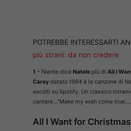
POTREBBE INTERESSARTI A
più strani: da non credere
1
– Niente dice
Natale
più di
All I Wa
Carey
datato 1994 è la canzone di Nata
ascolti su Spotify. Un classico intra
cantare…”Make my wish come true….
All I Want for Christma