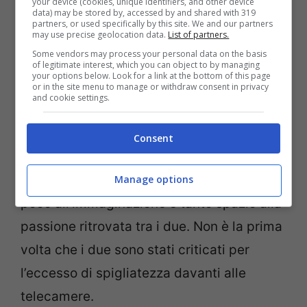
your device (cookies, unique identifiers, and other device
data) may be stored by, accessed by and shared with 319
partners, or used specifically by this site. We and our partners
may use precise geolocation data.
List of partners.
Some vendors may process your personal data on the basis
of legitimate interest, which you can object to by managing
your options below. Look for a link at the bottom of this page
or in the site menu to manage or withdraw consent in privacy
and cookie settings.
“
Maurito
” ha infatti postato sul suo profilo
Consent
Instagram un bollente scatto che lo ritrae
insieme alla moglie. L’immagine lascia
Manage options
poco all’immaginazione e tanto spazio alla
passione ritrovata tra i due. Non è la prima
volta che i due sono stati criticati per
l’eccesso di spigliatezza davanti alle
telecamere.