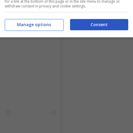
for a link at the bottom of this page or in the site menu to manage or
withdraw consent in privacy and cookie settings.
Manage options
Consent