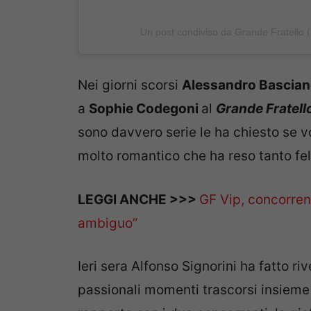
Un post condiviso da Grande Fratello (
Nei giorni scorsi
Alessandro Bascia
a
Sophie Codegoni
al
Grande Fratell
sono davvero serie le ha chiesto se 
molto romantico che ha reso tanto feli
LEGGI ANCHE >>>
GF Vip, concorrent
ambiguo”
Ieri sera Alfonso Signorini ha fatto ri
passionali momenti trascorsi insieme n