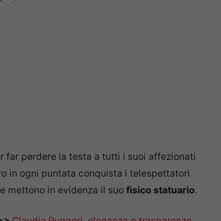
 far perdere la testa a tutti i suoi affezionati
tro
in ogni puntata conquista i telespettatori
he mettono in evidenza il suo
fisico statuario
.
>>>
Claudia Ruggeri, eleganza e trasparenze