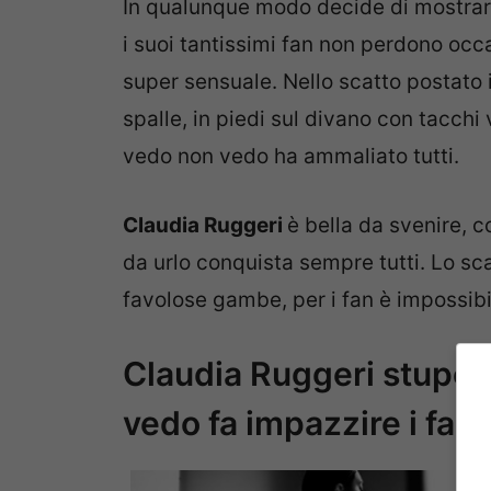
In qualunque modo decide di mostrarsi
i suoi tantissimi fan non perdono occ
super sensuale. Nello scatto postato i
spalle, in piedi sul divano con tacchi
vedo non vedo ha ammaliato tutti.
Claudia Ruggeri
è bella da svenire, 
da urlo conquista sempre tutti. Lo sca
favolose gambe, per i fan è impossibil
Claudia Ruggeri stupend
vedo fa impazzire i fan