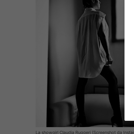
La showgirl Claudia Ruggeri (Screenshot da Inst