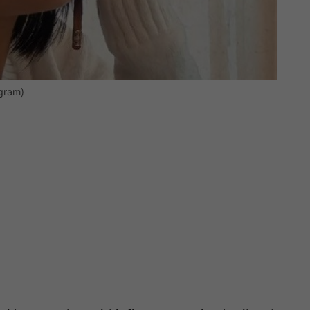
agram)