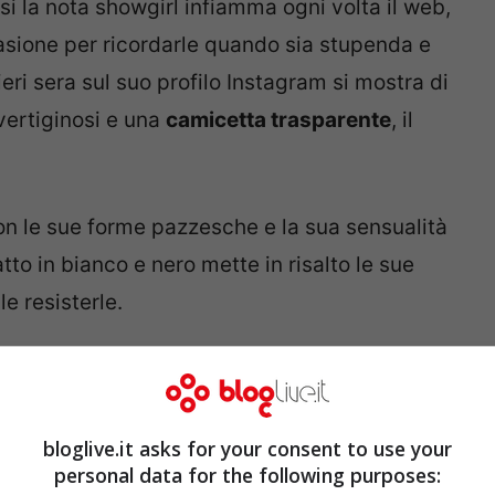
 la nota showgirl infiamma ogni volta il web,
asione per ricordarle quando sia stupenda e
eri sera sul suo profilo Instagram si mostra di
 vertiginosi e una
camicetta trasparente
, il
con le sue forme pazzesche e la sua sensualità
tto in bianco e nero mette in risalto le sue
e resisterle.
a sul divano, il vedo non
bloglive.it asks for your consent to use your
personal data for the following purposes: