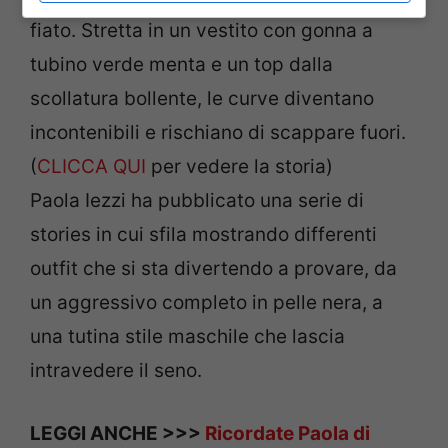
fiato. Stretta in un vestito con gonna a
tubino verde menta e un top dalla
scollatura bollente, le curve diventano
incontenibili e rischiano di scappare fuori.
(
CLICCA QUI
per vedere la storia)
Paola Iezzi ha pubblicato una serie di
stories in cui sfila mostrando differenti
outfit che si sta divertendo a provare, da
un aggressivo completo in pelle nera, a
una tutina stile maschile che lascia
intravedere il seno.
LEGGI ANCHE >>>
Ricordate Paola di