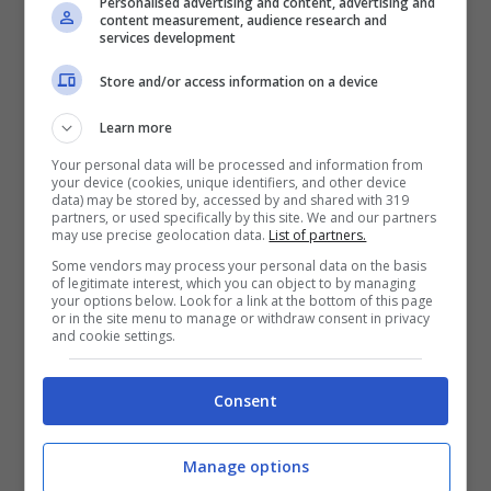
Personalised advertising and content, advertising and
content measurement, audience research and
services development
Store and/or access information on a device
Learn more
Your personal data will be processed and information from
your device (cookies, unique identifiers, and other device
data) may be stored by, accessed by and shared with 319
partners, or used specifically by this site. We and our partners
may use precise geolocation data.
List of partners.
Some vendors may process your personal data on the basis
of legitimate interest, which you can object to by managing
your options below. Look for a link at the bottom of this page
Paola Iezzi (fonte: Screenshot Instagram)
or in the site menu to manage or withdraw consent in privacy
and cookie settings.
Si muove sensuale ondeggiando in un
Consent
video, ammirandosi ammiccante nello
schermo del telefono e tirandosi su i
Manage options
capelli. Ma sono le forme a lasciare senza