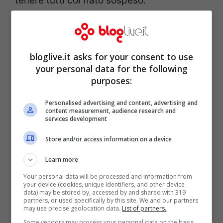
tenere tutti col fiato sospeso.
Anche i suoi post, infatti, spesso risultano
senza una reale presa di posizione,
lasciando un velo di mistero e curiosità
bloglive.it asks for your consent to use
che si deve ovviamente chiarire guarda
your personal data for the following
purposes:
caso in puntata.
Personalised advertising and content, advertising and
content measurement, audience research and
Questa volta però lo smacco subìto da
services development
parte del conduttore Signorini, non ha
Store and/or access information on a device
lasciato indifferente Alex. L’attore dall’ego
Learn more
smisurato non si lascia certo passare
Your personal data will be processed and information from
sopra un gesto come quello di ieri.
your device (cookies, unique identifiers, and other device
data) may be stored by, accessed by and shared with 319
Alfonso aveva, come detto, letteralmente
partners, or used specifically by this site. We and our partners
may use precise geolocation data.
List of partners.
cacciato Belli che, non facendoselo dire
Some vendors may process your personal data on the basis