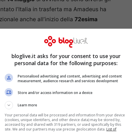
ntato l’Italia in trasferta ma Amadeus ha
ionale anche all’inizio della
72esima
incerà il Festival
bloglive.it asks for your consent to use your
personal data for the following purposes:
Personalised advertising and content, advertising and content
measurement, audience research and services development
Store and/or access information on a device
Learn more
Your personal data will be processed and information from your device
(cookies, unique identifiers, and other device data) may be stored by,
accessed by and shared with 319 partners, or used specifically by this
site. We and our partners may use precise geolocation data.
List of