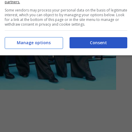
partners.
Some vendors may process your personal data on the basis of legitimate
interest, which you can object to by managing your options below. Look
for a link at the bottom of this page or in the site menu to manage or
withdraw consent in privacy and cookie settings.
Manage options
Consent