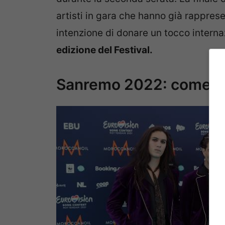
artisti in gara che hanno già rapprese
intenzione di donare un tocco internaz
edizione del Festival.
Sanremo 2022: come com