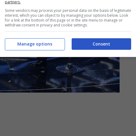
partners.
Some vendors may process your personal data on the basis of legitimate
interest, which you can object to by managing your options below. Look
for a link at the bottom of this page or in the site menu to manage or
withdraw consent in privacy and cookie settings.
Manage options
Consent