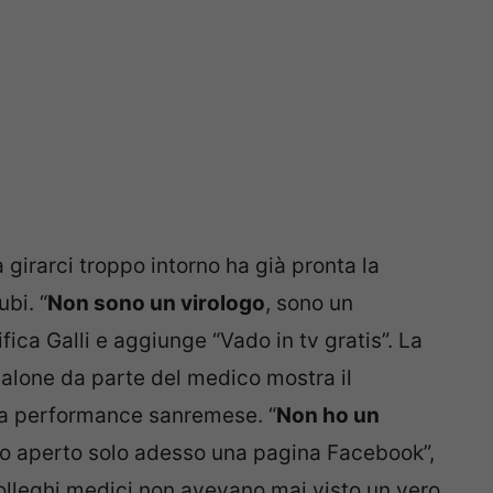
 girarci troppo intorno ha già pronta la
ubi. “
Non sono un virologo
, sono un
fica Galli e aggiunge “Vado in tv gratis”. La
Zalone da parte del medico mostra il
 la performance sanremese. “
Non ho un
 ho aperto solo adesso una pagina Facebook”,
colleghi medici non avevano mai visto un vero