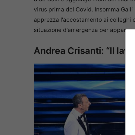
virus prima del Covid. Insomma Galli
apprezza l’accostamento ai colleghi c
situazione d’emergenza per apparire 
Andrea Crisanti: “Il la