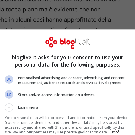
 la tocca piano ma è evidente che non
he in alcuni casi hanno approfittato della
in televisione pagati profumatamente.
voro non mi manca”
bloglive.it asks for your consent to use your
personal data for the following purposes:
Personalised advertising and content, advertising and content
measurement, audience research and services development
Store and/or access information on a device
Learn more
Your personal data will be processed and information from your device
(cookies, unique identifiers, and other device data) may be stored by,
accessed by and shared with 319 partners, or used specifically by this
site. We and our partners may use precise geolocation data.
List of