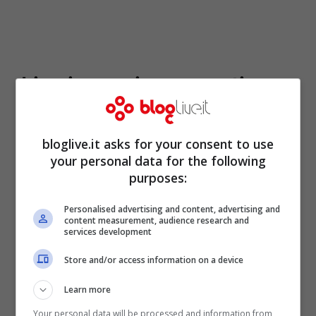
Live in versione acustica
“Brividi” conquista i fan
bloglive.it asks for your consent to use
che la cantano in coro.
your personal data for the following
VIDEO
purposes:
Personalised advertising and content, advertising and
content measurement, audience research and
services development
Store and/or access information on a device
Learn more
Your personal data will be processed and information from