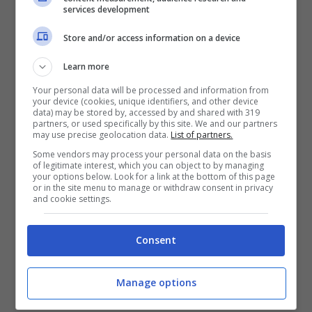
services development
Store and/or access information on a device
Learn more
Your personal data will be processed and information from
your device (cookies, unique identifiers, and other device
data) may be stored by, accessed by and shared with 319
partners, or used specifically by this site. We and our partners
may use precise geolocation data.
List of partners.
Some vendors may process your personal data on the basis
of legitimate interest, which you can object to by managing
your options below. Look for a link at the bottom of this page
or in the site menu to manage or withdraw consent in privacy
and cookie settings.
Una gaffe divertente per la certezza con
Consent
cui
Manila
si è addirittura vantata di
“riconoscere” la cantante
Giordana Angi
,
Manage options
che nulla ha a che fare con Donatella