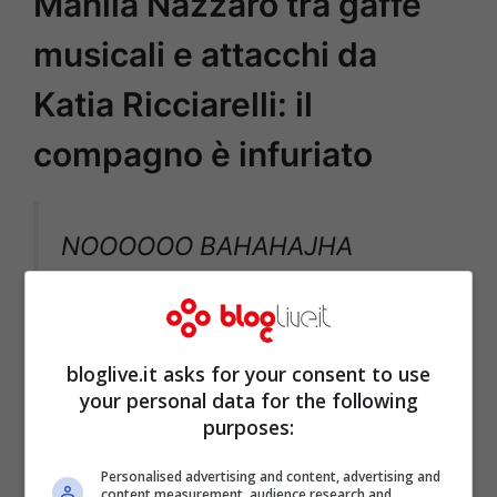
Manila Nazzaro tra gaffe
musicali e attacchi da
Katia Ricciarelli: il
compagno è infuriato
NOOOOOO BAHAHAJHA
https://t.co/HHvncZQX4w
— giulia (@gabrielsniceass)
bloglive.it asks for your consent to use
your personal data for the following
February 7, 2022
purposes:
Personalised advertising and content, advertising and
content measurement, audience research and