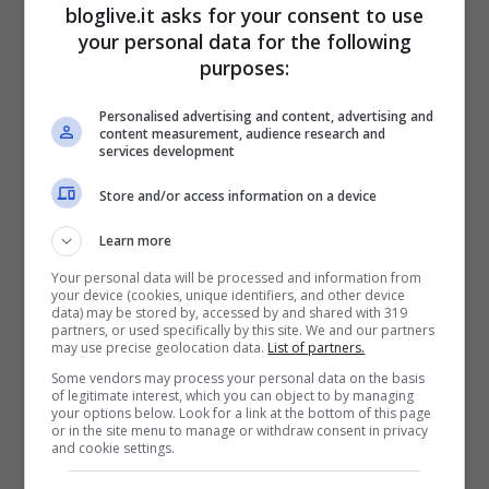
bloglive.it asks for your consent to use
your personal data for the following
Claudia Ruggeri al mare (screenshot Instagram)
purposes:
Personalised advertising and content, advertising and
content measurement, audience research and
services development
Store and/or access information on a device
Learn more
Your personal data will be processed and information from
your device (cookies, unique identifiers, and other device
data) may be stored by, accessed by and shared with 319
partners, or used specifically by this site. We and our partners
may use precise geolocation data.
List of partners.
Some vendors may process your personal data on the basis
Una foto che come al solito lascia senza
of legitimate interest, which you can object to by managing
your options below. Look for a link at the bottom of this page
fiato. Il fisico della showgirl maggiorata è
or in the site menu to manage or withdraw consent in privacy
and cookie settings.
uno spettacolo, specialmente al mare.