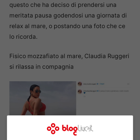
questo che ha deciso di prendersi una
meritata pausa godendosi una giornata di
relax al mare, o postando una foto che ce
lo ricorda.
Fisico mozzafiato al mare, Claudia Ruggeri
si rilassa in compagnia