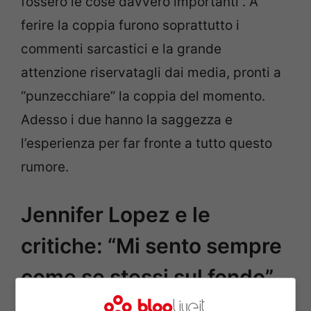
fossero le cose davvero importanti”. A
ferire la coppia furono soprattutto i
commenti sarcastici e la grande
attenzione riservatagli dai media, pronti a
“punzecchiare” la coppia del momento.
Adesso i due hanno la saggezza e
l’esperienza per far fronte a tutto questo
rumore.
Jennifer Lopez e le
critiche: “Mi sento sempre
come se stessi sul fondo”