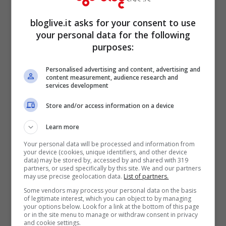
bloglive.it asks for your consent to use
your personal data for the following
purposes:
Personalised advertising and content, advertising and
content measurement, audience research and
services development
Store and/or access information on a device
Learn more
Your personal data will be processed and information from
Jennifer Lopez (Ansa Foto)
your device (cookies, unique identifiers, and other device
data) may be stored by, accessed by and shared with 319
partners, or used specifically by this site. We and our partners
may use precise geolocation data.
List of partners.
Quelle con Affleck sono solo alcune delle
Some vendors may process your personal data on the basis
critiche che Jennifer Lopez ha dovuto
of legitimate interest, which you can object to by managing
your options below. Look for a link at the bottom of this page
subire nella sua carriera. Donna, di origini
or in the site menu to manage or withdraw consent in privacy
and cookie settings.