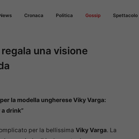
News
Cronaca
Politica
Gossip
Spettacolo
i regala una visione
da
o per la modella ungherese Viky Varga:
 a drink”
omplicato per la bellissima
Viky Varga
. La