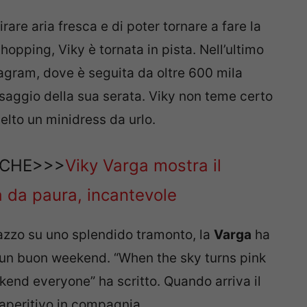
are aria fresca e di poter tornare a fare la
hopping, Viky è tornata in pista. Nell’ultimo
agram, dove è seguita da oltre 600 mila
assaggio della sua serata. Viky non teme certo
scelto un minidress da urlo.
NCHE>>>
Viky Varga mostra il
a da paura, incantevole
razzo su uno splendido tramonto, la
Varga
ha
i un buon weekend. “When the sky turns pink
ekend everyone” ha scritto. Quando arriva il
 aperitivo in compagnia.