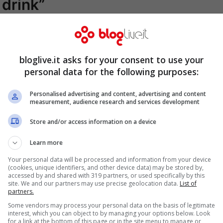
 drink”
bloglive.it asks for your consent to use your
personal data for the following purposes:
Personalised advertising and content, advertising and content
measurement, audience research and services development
Store and/or access information on a device
Learn more
Your personal data will be processed and information from your device
(cookies, unique identifiers, and other device data) may be stored by,
accessed by and shared with 319 partners, or used specifically by this
site. We and our partners may use precise geolocation data.
List of
partners.
Some vendors may process your personal data on the basis of legitimate
interest, which you can object to by managing your options below. Look
for a link at the bottom of this page or in the site menu to manage or