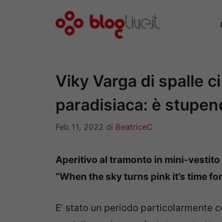
Vai
al
contenuto
Viky Varga di spalle c
paradisiaca: è stupen
Feb 11, 2022
di
BeatriceC
Aperitivo al tramonto in mini-vestit
“When the sky turns pink it’s time for
E’ stato un periodo particolarmente c