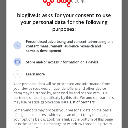
bloglive.it asks for your consent to use
your personal data for the following
purposes:
Personalised advertising and content, advertising and
content measurement, audience research and
services development
Store and/or access information on a device
Poche ore dopo il verdetto: sorriso,
Learn more
asciugamano, e l’immancabile costume
Your personal data will be processed and information from
che per tutta la vita è stato un tutt’uno con
your device (cookies, unique identifiers, and other device
data) may be stored by, accessed by and shared with 319
lei. La Pellegrini continua ad avere fisico e
partners, or used specifically by this site. We and our partners
may use precise geolocation data.
List of partners.
abitudini da grandissima atleta.
Some vendors may process your personal data on the basis
“Sopravvissuta decentemente” ha
of legitimate interest, which you can object to by managing
your options below. Look for a link at the bottom of this page
informato. Immediata la reazione
or in the site menu to manage or withdraw consent in privacy