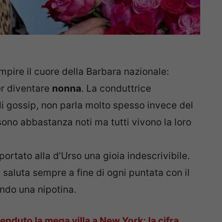
mpire il cuore della Barbara nazionale:
er diventare
nonna
. La conduttrice
 gossip, non parla molto spesso invece del
 sono abbastanza noti ma tutti vivono la loro
ortato alla d’Urso una gioia indescrivibile.
 saluta sempre a fine di ogni puntata con il
ndo una nipotina.
enduto la mega villa a New York: la cifra