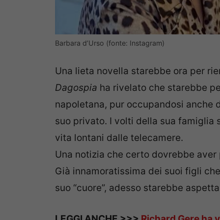
Barbara d’Urso (fonte: Instagram)
Una lieta novella starebbe ora per rie
Dagospia
ha rivelato che starebbe p
napoletana, pur occupandosi anche di
suo privato. I volti della sua famiglia
vita lontani dalle telecamere.
Una notizia che certo dovrebbe aver p
Già innamoratissima dei suoi figli che
suo “cuore”, adesso starebbe aspetta
LEGGI ANCHE >>>
Richard Gere ha v