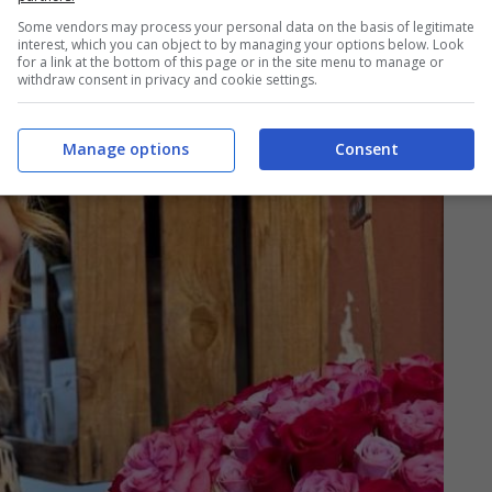
Some vendors may process your personal data on the basis of legitimate
interest, which you can object to by managing your options below. Look
for a link at the bottom of this page or in the site menu to manage or
withdraw consent in privacy and cookie settings.
Manage options
Consent