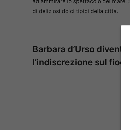
ad ammirare lo spettacolo del mare. 
di deliziosi dolci tipici della città.
Barbara d’Urso diventa
l’indiscrezione sul fioc