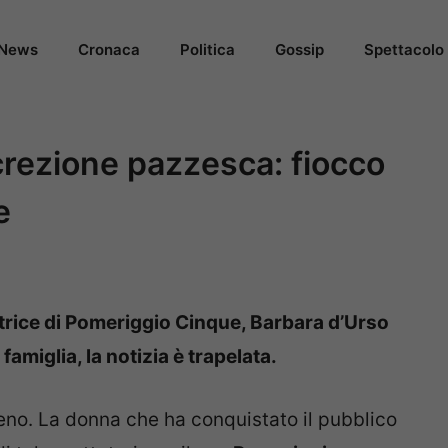
News
Cronaca
Politica
Gossip
Spettacolo
crezione pazzesca: fiocco
e
ttrice di Pomeriggio Cinque, Barbara d’Urso
famiglia, la notizia è trapelata.
eno. La donna che ha conquistato il pubblico