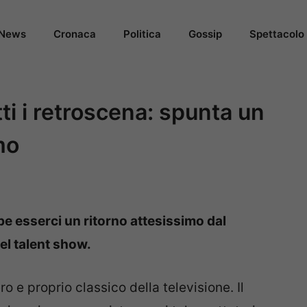
News
Cronaca
Politica
Gossip
Spettacolo
ti i retroscena: spunta un
mo
bbe esserci un ritorno attesissimo dal
del talent show.
o e proprio classico della televisione. Il