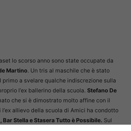
aset lo scorso anno sono state occupate da
de Martino
. Un tris al maschile che è stato
l primo a svelare qualche indiscrezione sulla
roprio l’ex ballerino della scuola.
Stefano De
to che si è dimostrato molto affine con il
i l’ex allievo della scuola di Amici ha condotto
 Bar Stella e Stasera Tutto è Possibile.
Sul
cune indiscrezioni e ha svelato un dettaglio