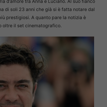
oria d’amore tra Anna e Luciano. Al suo fianco
na di soli 23 anni che già si è fatta notare dal
più prestigiosi. A quanto pare la notizia è
 oltre il set cinematografico.