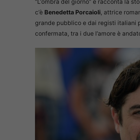
“L’ombra del giorno” e racconta la st
c’è
Benedetta Porcaioli
, attrice roma
grande pubblico e dai registi italiani 
confermata, tra i due l’amore è andato