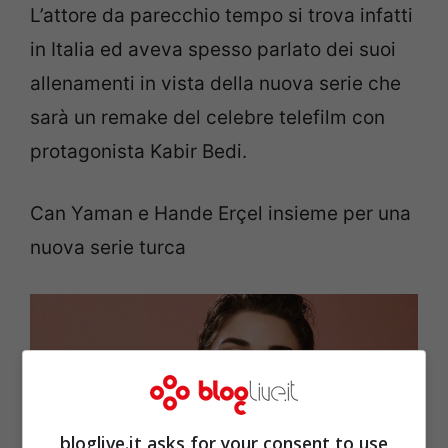
L’attore da parecchio tempo si trova infatti
in Italia ed aveva spesso parlato dei suoi
allenamenti in vista della nuova serie che
sarà un remake del celebre telefilm con
protagonista Kabir Bedi.
Can Yaman e Hande Erçel insieme per una
nuova serie turca
bloglive.it asks for your consent to use