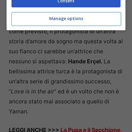
Consent
arrivano le voci su una nuova soap turca
che potrebbe incendiare di nuovo il cuore
Manage options
di tanti telespettatori.
Can Yaman
sarà
come previsto, il protagonista di un’altra
storia d’amore da sogno ma questa volta al
suo fianco ci sarebbe un’attrice che
nessuno si aspettava:
Hande Erçel.
La
bellissima attrice turca è la protagonista di
un’altra serie di grandissimo successo,
“
Love is in the air
” ed è un volto che non è
ancora stato mai associato a quello di
Yaman.
LEGGI ANCHE >>>
La Pupa e il Secchione,