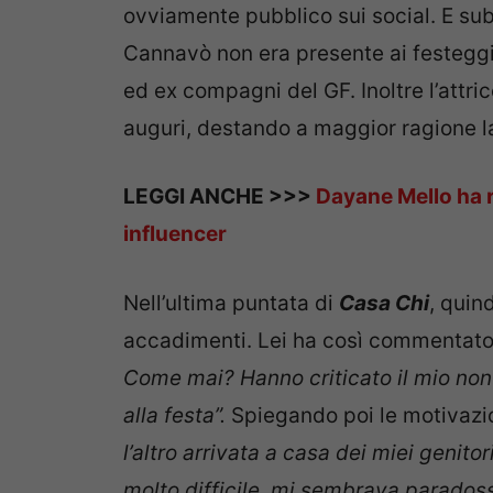
ovviamente pubblico sui social. E sub
Cannavò non era presente ai festeggi
ed ex compagni del GF. Inoltre l’attr
auguri, destando a maggior ragione la 
LEGGI ANCHE >>>
Dayane Mello ha ri
influencer
Nell’ultima puntata di
Casa Chi
, quin
accadimenti. Lei ha così commentato 
Come mai? Hanno criticato il mio non 
alla festa”.
Spiegando poi le motivazi
l’altro arrivata a casa dei miei genitor
molto difficile, mi sembrava paradoss