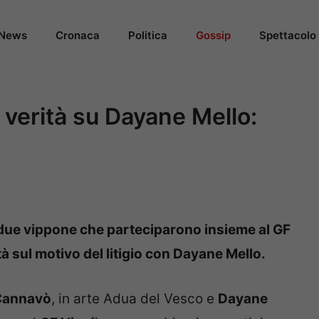
News
Cronaca
Politica
Gossip
Spettacolo
 verità su Dayane Mello:
e due vippone che parteciparono insieme al GF
à sul motivo del litigio con Dayane Mello.
Cannavò
, in arte Adua del Vesco e
Dayane