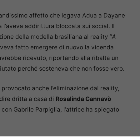
 grandissimo affetto che legava Adua a Dayane
l’aveva addirittura bloccata sui social. Il
one della modella brasiliana al reality “
A
 aveva fatto emergere di nuovo la vicenda
vrebbe ricevuto, riportando alla ribalta un
iutato perché sosteneva che non fosse vero.
 provocato anche l’eliminazione dal reality,
ire dritta a casa di
Rosalinda Cannavò
 con Gabrile Parpiglia, l’attrice ha spiegato