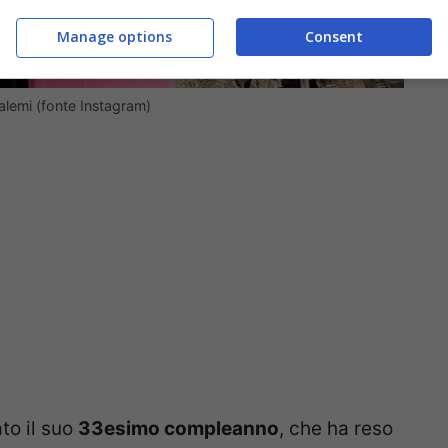
Manage options
Consent
alemi (fonte Instagram)
to il suo
33esimo compleanno
, che ha reso