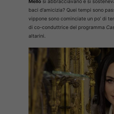
Mello
si abbracciavano e si sostenev
baci d’amicizia? Quei tempi sono pass
vippone sono cominciate un po’ di temp
di co-conduttrice del programma
Cas
altarini.