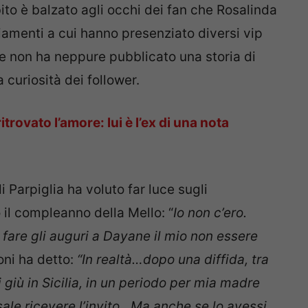
ito è balzato agli occhi dei fan che Rosalinda
amenti a cui hanno presenziato diversi vip
ice non ha neppure pubblicato una storia di
curiosità dei follower.
trovato l’amore: lui è l’ex di una nota
di Parpiglia ha voluto far luce sugli
il compleanno della Mello: “
Io non c’ero.
fare gli auguri a Dayane il mio non essere
oni ha detto:
“In realtà…dopo una diffida, tra
i giù in Sicilia, in un periodo per mia madre
ale ricevere l’invito…Ma anche se lo avessi