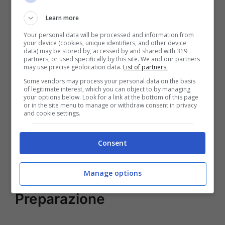
Ingredienti:
Learn more
Your personal data will be processed and information from
your device (cookies, unique identifiers, and other device
1 testa di cavolfiore
data) may be stored by, accessed by and shared with 319
partners, or used specifically by this site. We and our partners
400 grammi di zucca
may use precise geolocation data.
List of partners.
Mezza cipolla gialla
Some vendors may process your personal data on the basis
of legitimate interest, which you can object to by managing
100 grammi di lenticchie nere
your options below. Look for a link at the bottom of this page
or in the site menu to manage or withdraw consent in privacy
and cookie settings.
Olio Evo q.b.
Sale q.b.
Consent
Pepe q.b.
Paprika q.b.
Manage options
Preparazione