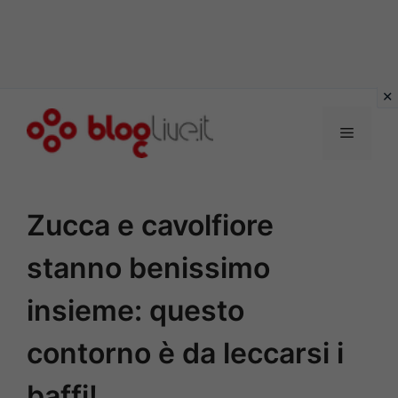
Vai
al
Menu
contenuto
Zucca e cavolfiore
stanno benissimo
insieme: questo
contorno è da leccarsi i
baffi!