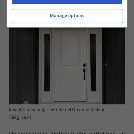
illegittimamente 110 alloggi a Reggio
Calabria.
Manage options
Immobili occupati, la stretta del Governo Meloni
(Bloglive.it)