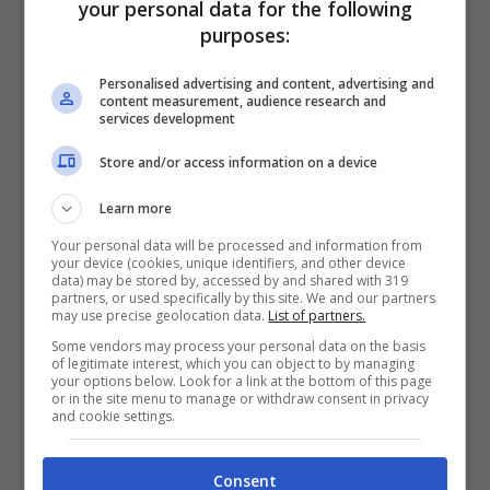
your personal data for the following
purposes:
Personalised advertising and content, advertising and
Un totale di circa 50 mila immobili
content measurement, audience research and
services development
occupati nel 2021, oggi il numero sarà
Store and/or access information on a device
aumentato se si considera come solo a
Roma l’amministrazione nel 2023 ha
Learn more
parlato di una quota del 7/8% di
Your personal data will be processed and information from
your device (cookies, unique identifiers, and other device
occupazioni abusive delle 30 mila unità
data) may be stored by, accessed by and shared with 319
partners, or used specifically by this site. We and our partners
per gli immobili comunali Ater. Il problema
may use precise geolocation data.
List of partners.
Some vendors may process your personal data on the basis
è più grande e si estende a tutta l’Italia.
of legitimate interest, which you can object to by managing
your options below. Look for a link at the bottom of this page
Circa
3 mila immobili occupati a Palermo
,
or in the site menu to manage or withdraw consent in privacy
and cookie settings.
qualche centinaio a Catania e Genova, 24
a Torino e 19 a Venezia. I Rom occupano
Consent