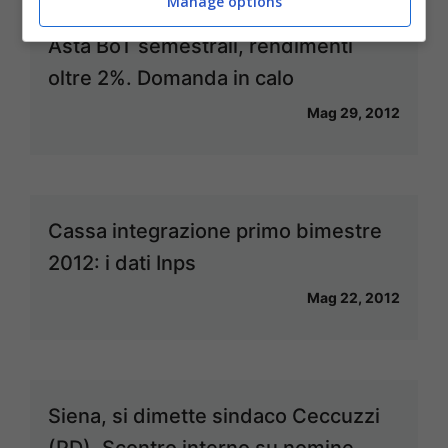
Manage options
Asta BoT semestrali, rendimenti
oltre 2%. Domanda in calo
Mag 29, 2012
Cassa integrazione primo bimestre
2012: i dati Inps
Mag 22, 2012
Siena, si dimette sindaco Ceccuzzi