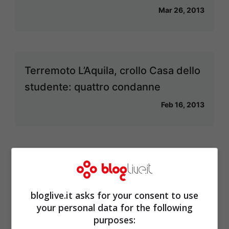
Mar 26, 2013
Terremoto L’Aquila, crollo Casa dello
studente: quattro condanne
Feb 16, 2013
Il Papa: “Ho rinunciato in piena
libertà, pregate per me”
bloglive.it asks for your consent to use
Feb 13, 2013
your personal data for the following
purposes: