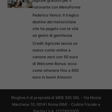
digitale gratuito per il
ristorante con MenuForma
Federico Venco: Il tragico
destino del motociclista
che ha pagato con la vita
un gesto di gentilezza
Credit Agricole lancia un
nuovo conto online a
canone zero con 50 euro
di Welcome Bonus: ecco
come ottenere fino a 650
euro in buoni Amazon
Bloglive.it di proprietà di WEB 365 SRL - Via Nicola
Marchese 10, 00141 Roma (RM) - Codice Fiscale e
Partita I.V.A. 12279101005