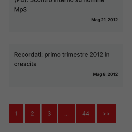
(PD). Scontro interno su nomine
MpS
Mag 21, 2012
Recordati: primo trimestre 2012 in
crescita
Mag 8, 2012
1
2
3
…
44
>>