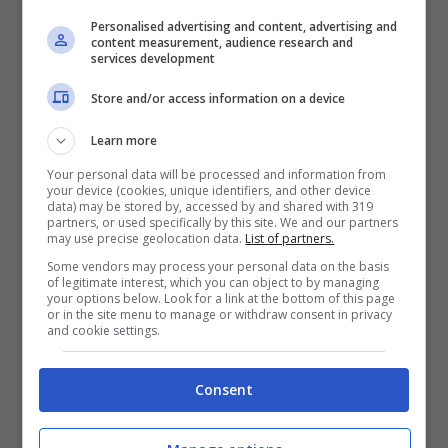
Personalised advertising and content, advertising and
content measurement, audience research and
Nessuno ne parla, Monti ha creato
services development
una nuova tassa sulla casa (anche
Store and/or access information on a device
per chi sta in affitto): la Tares
Learn more
Dic 18, 2012
Your personal data will be processed and information from
your device (cookies, unique identifiers, and other device
data) may be stored by, accessed by and shared with 319
partners, or used specifically by this site. We and our partners
may use precise geolocation data.
List of partners.
Some vendors may process your personal data on the basis
Razzismo e antisemitismo, arresti e
of legitimate interest, which you can object to by managing
your options below. Look for a link at the bottom of this page
perquisizioni in tutta Italia: in
or in the site menu to manage or withdraw consent in privacy
and cookie settings.
manette l’ideologo di Stormfront
Nov 16, 2012
Consent