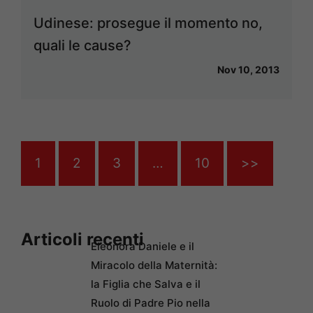
Udinese: prosegue il momento no,
quali le cause?
Nov 10, 2013
1
2
3
…
10
>>
Articoli recenti
Eleonora Daniele e il
Miracolo della Maternità:
la Figlia che Salva e il
Ruolo di Padre Pio nella