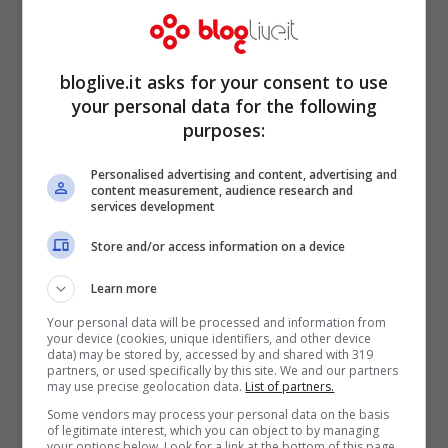
bloglive.it asks for your consent to use
‘Illusion’, dove corpo e paesaggio si
your personal data for the following
fondono insieme
purposes:
Gen 7, 2014
Personalised advertising and content, advertising and
content measurement, audience research and
services development
Store and/or access information on a device
Serie A 18°giornata: la Befana regala
Learn more
un grande Kakà, sorride la Lazio
Your personal data will be processed and information from
Gen 6, 2014
your device (cookies, unique identifiers, and other device
data) may be stored by, accessed by and shared with 319
partners, or used specifically by this site. We and our partners
may use precise geolocation data.
List of partners.
Some vendors may process your personal data on the basis
of legitimate interest, which you can object to by managing
your options below. Look for a link at the bottom of this page