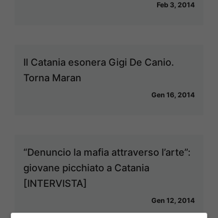
Feb 3, 2014
Il Catania esonera Gigi De Canio.
Torna Maran
Gen 16, 2014
“Denuncio la mafia attraverso l’arte”:
giovane picchiato a Catania
[INTERVISTA]
Gen 12, 2014