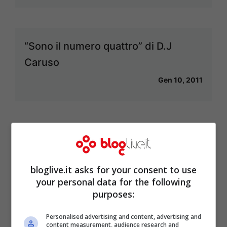
“Sono il numero quattro” di D.J
Caruso
Gen 10, 2011
<<
1
2
3
4
bloglive.it asks for your consent to use
your personal data for the following
purposes:
Articoli recenti
Eleonora Daniele e il
Personalised advertising and content, advertising and
Miracolo della Maternità:
content measurement, audience research and