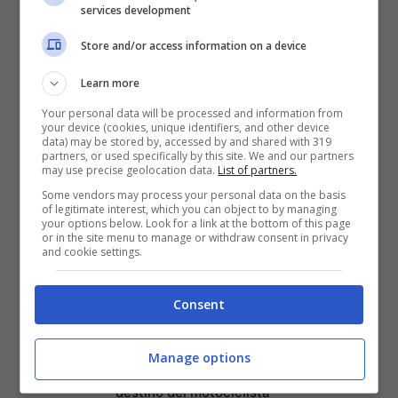
services development
la Figlia che Salva e il
Ruolo di Padre Pio nella
Store and/or access information on a device
loro Vita
Learn more
Scopri l’Ebook Ideale per
Your personal data will be processed and information from
le tue Letture Estive in
your device (cookies, unique identifiers, and other device
Spiaggia: Offerta
data) may be stored by, accessed by and shared with 319
partners, or used specifically by this site. We and our partners
Imperdibile su Amazon!
may use precise geolocation data.
List of partners.
Abel Ferrara: la mia
Some vendors may process your personal data on the basis
of legitimate interest, which you can object to by managing
battaglia contro la
your options below. Look for a link at the bottom of this page
or in the site menu to manage or withdraw consent in privacy
dipendenza da crack e la
and cookie settings.
redenzione a Napoli
Come creare un menu
Consent
digitale gratuito per il
ristorante con MenuForma
Manage options
Federico Venco: Il tragico
destino del motociclista