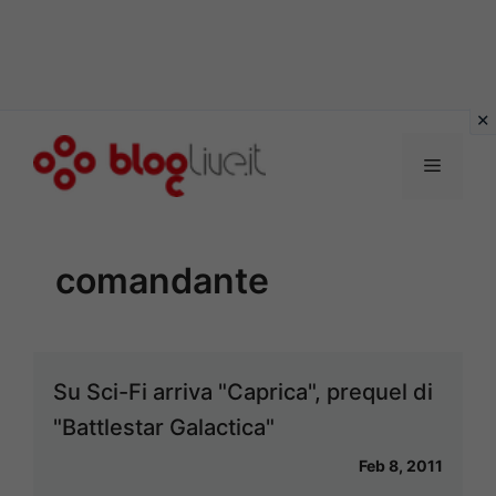
Vai
al
Menu
contenuto
comandante
Su Sci-Fi arriva "Caprica", prequel di
"Battlestar Galactica"
Feb 8, 2011