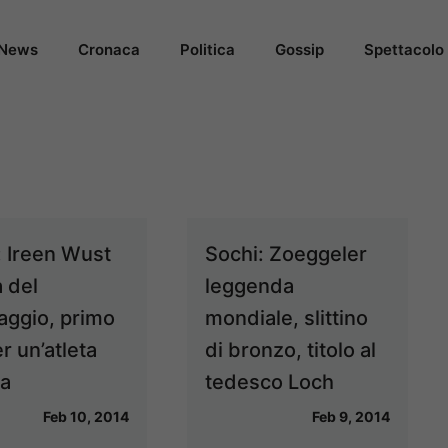
News
Cronaca
Politica
Gossip
Spettacolo
: Ireen Wust
Sochi: Zoeggeler
a del
leggenda
naggio, primo
mondiale, slittino
r un’atleta
di bronzo, titolo al
ca
tedesco Loch
Feb 10, 2014
Feb 9, 2014