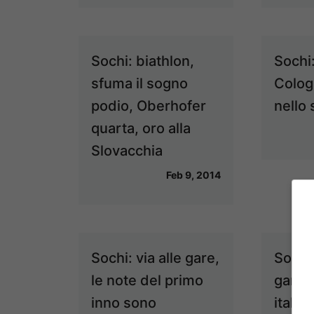
Sochi: biathlon,
Sochi
sfuma il sogno
Colog
podio, Oberhofer
nello 
quarta, oro alla
Slovacchia
Feb 9, 2014
Sochi: via alle gare,
Sochi
le note del primo
gareg
inno sono
italian