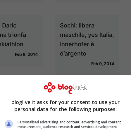
: Dario
Sochi: libera
na trionfa
maschile, yes Italia,
skiathlon
Innerhofer è
d’argento
Feb 9, 2014
Feb 9, 2014
bloglive.it asks for your consent to use your
: quando
Carta Olimpica:
personal data for the following purposes:
giano gli
Google crea un
Personalised advertising and content, advertising and content
i favoriti per
doodle per la pietra
measurement, audience research and services development