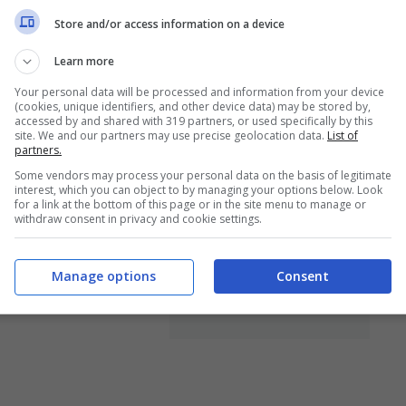
daglie
miliare dello sport
Store and/or access information on a device
Feb 8, 2014
Feb 7, 2014
Learn more
Your personal data will be processed and information from your device
(cookies, unique identifiers, and other device data) may be stored by,
accessed by and shared with 319 partners, or used specifically by this
site. We and our partners may use precise geolocation data.
List of
svelate in Val
partners.
Sochi, gaffe del
Some vendors may process your personal data on the basis of legitimate
sa le divise
sindaco
interest, which you can object to by managing your options below. Look
for a link at the bottom of this page or in the site menu to manage or
re per Sochi
Pakhomov: ‘Niente
withdraw consent in privacy and cookie settings.
gay nella nostra
Gen 30, 2014
città’
Manage options
Consent
Gen 28, 2014