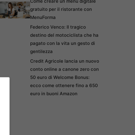
Come creare un menu digitale
gratuito per il ristorante con
MenuForma
Federico Venco: Il tragico
destino del motociclista che ha
pagato con la vita un gesto di
gentilezza
Credit Agricole lancia un nuovo
conto online a canone zero con
50 euro di Welcome Bonus:
ecco come ottenere fino a 650
euro in buoni Amazon