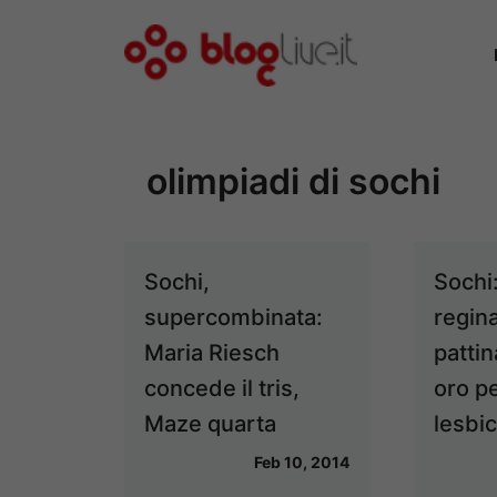
Vai
al
contenuto
olimpiadi di sochi
Sochi,
Sochi
supercombinata:
regin
Maria Riesch
patti
concede il tris,
oro pe
Maze quarta
lesbi
Feb 10, 2014