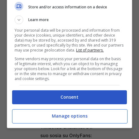
redenzione a Napoli
Store and/or access information on a device
Come creare un menu
Learn more
digitale gratuito per il
ristorante con MenuForma
Your personal data will be processed and information from
your device (cookies, unique identifiers, and other device
Federico Venco: Il tragico
data) may be stored by, accessed by and shared with 319
partners, or used specifically by this site. We and our partners
destino del motociclista
may use precise geolocation data.
List of partners.
che ha pagato con la vita
Some vendors may process your personal data on the basis
of legitimate interest, which you can object to by managing
un gesto di gentilezza
your options below. Look for a link at the bottom of this page
or in the site menu to manage or withdraw consent in privacy
Credit Agricole lancia un
and cookie settings.
nuovo conto online a
canone zero con 50 euro
Consent
di Welcome Bonus: ecco
come ottenere fino a 650
Manage options
euro in buoni Amazon
Timothée Chalamet e il
suo sosia su OnlyFans: