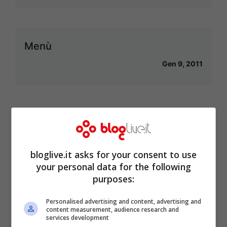
Menù
Gen 9, 2011
<<
1
2
bloglive.it asks for your consent to use
your personal data for the following
purposes:
Articoli recenti
Abel Ferrara: la mia
Personalised advertising and content, advertising and
battaglia contro la
content measurement, audience research and
services development
dipendenza da crack e la