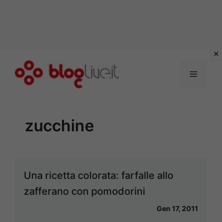
Vai
al
Menu
contenuto
zucchine
Una ricetta colorata: farfalle allo
zafferano con pomodorini
Gen 17, 2011