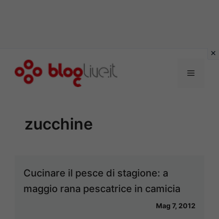
Vai
al
Menu
contenuto
zucchine
Cucinare il pesce di stagione: a
maggio rana pescatrice in camicia
Mag 7, 2012