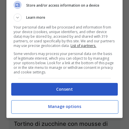
Store and/or access information on a device
Come conservare la verdura di
stagione: a giugno zucchine
Learn more
all’origano e peperoni in agrodolce
Your personal data will be processed and information from
your device (cookies, unique identifiers, and other device
data) may be stored by, accessed by and shared with 319
Giu 23, 2011
partners, or used specifically by this site. We and our partners
may use precise geolocation data.
List of partners.
Some vendors may process your personal data on the basis
of legitimate interest, which you can object to by managing
your options below. Look for a link at the bottom of this page
or in the site menu to manage or withdraw consent in privacy
Verdura di stagione: cosa acquistare
and cookie settings.
a giugno
Consent
Giu 17, 2011
Manage options
Tortino di zucchine con mousse di