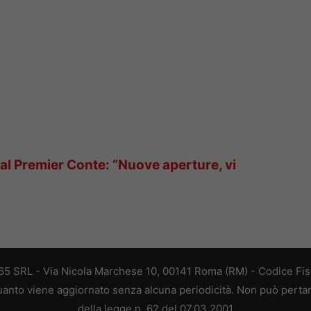
a al Premier Conte: “Nuove aperture, vi
 365 SRL - Via Nicola Marchese 10, 00141 Roma (RM) - Codice Fisc
 quanto viene aggiornato senza alcuna periodicità. Non può perta
della legge n. 62 del 07.03.2001