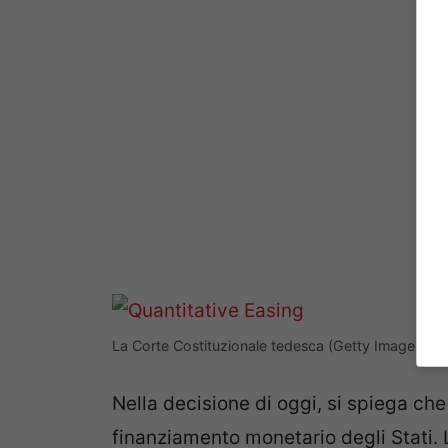
La Corte Costituzionale tedesca (Getty Images)
Nella decisione di oggi, si spiega che
finanziamento monetario degli Stati.