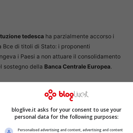
ituzione tedesca
ha parzialmente accorso i
 Bce di titoli di Stato: i proponenti
geva i Paesi a non attuare il consolidamento
el sostegno della
Banca Centrale Europea
.
NCHE >>>
Fase 2, il Fiume Sarno inquinato il
bloglive.it asks for your consent to use your
Bce ha tre mesi per evitare
personal data for the following purposes:
Personalised advertising and content, advertising and content