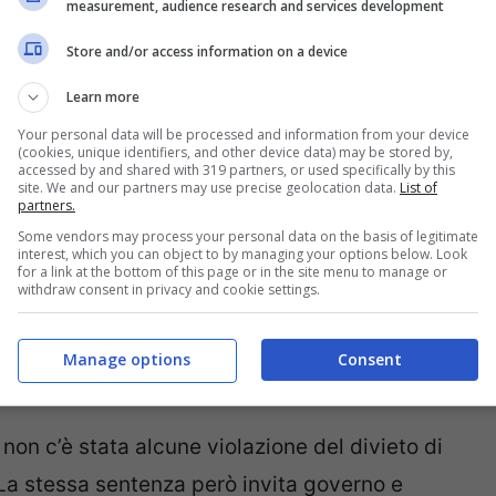
measurement, audience research and services development
Store and/or access information on a device
Learn more
Your personal data will be processed and information from your device
(cookies, unique identifiers, and other device data) may be stored by,
accessed by and shared with 319 partners, or used specifically by this
site. We and our partners may use precise geolocation data.
List of
partners.
Some vendors may process your personal data on the basis of legitimate
interest, which you can object to by managing your options below. Look
for a link at the bottom of this page or in the site menu to manage or
withdraw consent in privacy and cookie settings.
Manage options
Consent
 non c’è stata alcune violazione del divieto di
 La stessa sentenza però invita governo e