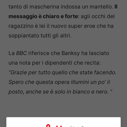
tanto di mascherina indossa un mantello.
Il
messaggio è chiaro e forte
: agli occhi del
ragazzino è lei il nuovo super eroe che ha
soppiantato tutti gli altri.
La
BBC
riferisce che Banksy ha lasciato
una nota per i dipendenti che recita:
“Grazie per tutto quello che state facendo.
Spero che questa opera illumini un po’ il
posto, anche se è solo in bianco e nero. “