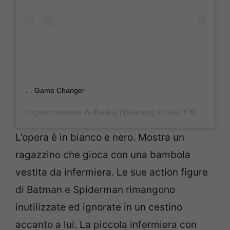
. . Game Changer
Un post condiviso da
Banksy
(@banksy) in data:
6 Mag 2020 alle ore 9:50 PDT
L’opera è in bianco e nero. Mostra un
ragazzino che gioca con una bambola
vestita da infermiera. Le sue action figure
di Batman e Spiderman rimangono
inutilizzate ed ignorate in un cestino
accanto a lui. La piccola infermiera con