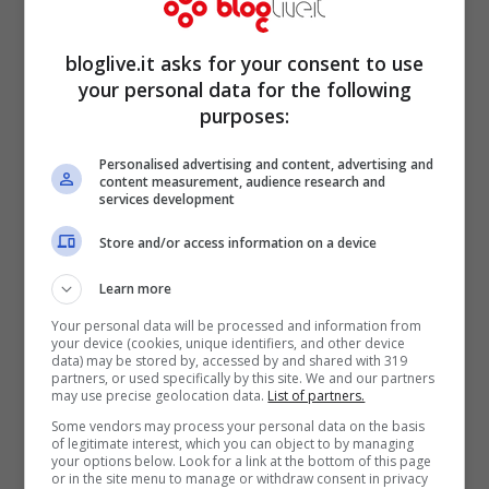
bloglive.it asks for your consent to use
your personal data for the following
purposes:
Personalised advertising and content, advertising and
content measurement, audience research and
services development
Game Changer
rimarrà in mostra al
Store and/or access information on a device
Southampton General fino all’autunno.
Learn more
Successivamente verrà messo all’asta per
Your personal data will be processed and information from
raccogliere fondi per enti di beneficenza
your device (cookies, unique identifiers, and other device
data) may be stored by, accessed by and shared with 319
del servizio sanitario nazionale inglese.
partners, or used specifically by this site. We and our partners
may use precise geolocation data.
List of partners.
Some vendors may process your personal data on the basis
Paula Head, CEO dell’University Hospital di
of legitimate interest, which you can object to by managing
your options below. Look for a link at the bottom of this page
Southampton si dice onorata dal fatto che
or in the site menu to manage or withdraw consent in privacy