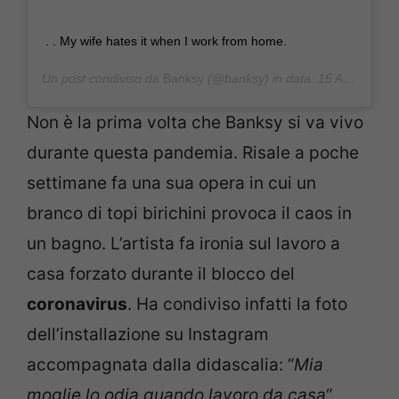
. . My wife hates it when I work from home.
Un post condiviso da
Banksy
(@banksy) in data:
15 Apr 2020 alle ore 10:45 PDT
Non è la prima volta che Banksy si va vivo
durante questa pandemia. Risale a poche
settimane fa una sua opera in cui un
branco di topi birichini provoca il caos in
un bagno. L’artista fa ironia sul lavoro a
casa forzato durante il blocco del
coronavirus
. Ha condiviso infatti la foto
dell’installazione su Instagram
accompagnata dalla didascalia: “
Mia
moglie lo odia quando lavoro da casa
“.