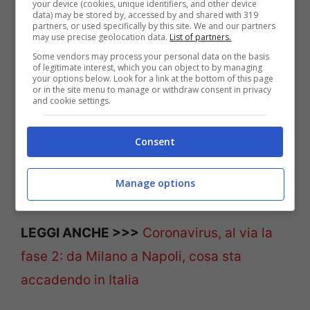
your device (cookies, unique identifiers, and other device
successo contro l’epidemia”.
data) may be stored by, accessed by and shared with 319
partners, or used specifically by this site. We and our partners
may use precise geolocation data.
List of partners.
Some vendors may process your personal data on the basis
of legitimate interest, which you can object to by managing
your options below. Look for a link at the bottom of this page
or in the site menu to manage or withdraw consent in privacy
and cookie settings.
Consent
Manage options
LEGGI ANCHE >>>
Coronavirus, al via la
fase 2: da Milano a Napoli, cosa sta
accadendo in Italia