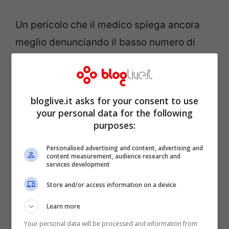
Un pericolo che il medico spiega ancora
meglio denunciando il basso numero di
tamponi ed evidenziando la possibilità che
anche le norme di distanziamento sociale
fin qui utilizzate possano non bastare: “Per
bloglive.it asks for your consent to use
qualcuno la
fase 2 è stata un libera tutti
ed
your personal data for the following
purposes:
è un segnale di grande pericolosità. Serve
responsabilità per limitare i danni”. Un
Personalised advertising and content, advertising and
content measurement, audience research and
concetto reso ancora più valido da un fatto
services development
che Galli mette in evidenza in maniera
Store and/or access information on a device
molto netta: “Da nessuna parte è scritto
Learn more
che mascherina e distanziamento hanno
Your personal data will be processed and information from