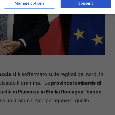
Manage options
Consent
occia
si è soffermato sulle regioni del nord, in
vissuto il dramma. “Le
province lombarde di
uella di Piacenza in Emilia Romagna “hanno
Paese un dramma. Non paragonerei quelle