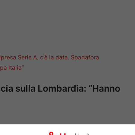
ipresa Serie A, c’è la data. Spadafora
a Italia”
ccia sulla Lombardia: “Hanno