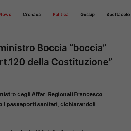
News
Cronaca
Politica
Gossip
Spettacolo
 ministro Boccia “boccia”
’art.120 della Costituzione”
inistro degli Affari Regionali Francesco
 i passaporti sanitari, dichiarandoli