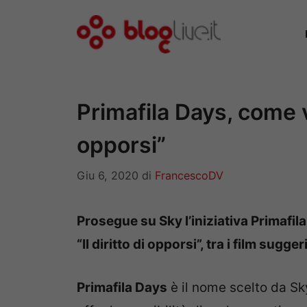
Vai
al
contenuto
Primafila Days, come ve
opporsi”
Giu 6, 2020
di
FrancescoDV
Prosegue su Sky l’iniziativa Primafil
“Il diritto di opporsi”, tra i film suggeri
Primafila Days
è il nome scelto da Sk