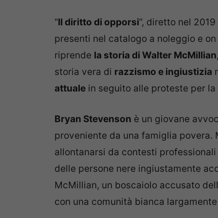
“
Il diritto di opporsi
”, diretto nel 201
presenti nel catalogo a noleggio e o
riprende
la storia di Walter McMillian
storia vera di
razzismo e ingiustizia
n
attuale
in seguito alle proteste per l
Bryan Stevenson
è un giovane avvoca
proveniente da una famiglia povera. 
allontanarsi da contesti professionali 
delle persone nere ingiustamente acc
McMillian, un boscaiolo accusato dell
con una comunità bianca largamente