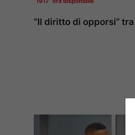
“1917” ora disponibile
“Il diritto di opporsi” tr