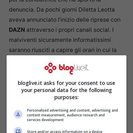
denuncia. Da pochi giorni Diletta Leotta
aveva annunciato l’inizio delle riprese con
DAZN
attraverso i propri canali social. I
malviventi sicuramente informatissimi
saranno riusciti a capire gli orari in cui la
bella conduttrice non era presente in casa
ed introdursi per rubare.
bloglive.it asks for your consent to use
POTREBBE INTERESSARTI ANCHE >>>
your personal data for the following
purposes:
Assalto ai giornalisti durante una
conferenza stampa: ecco dove
Personalised advertising and content, advertising and
content measurement, audience research and
services development
Store and/or access information on a device