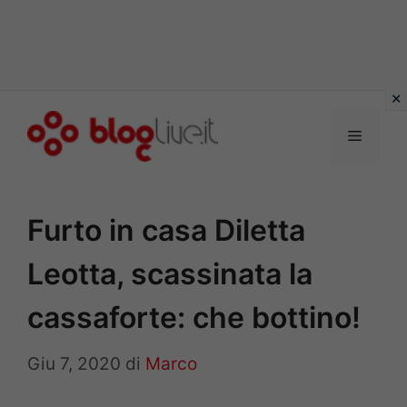
Vai
al
Menu
contenuto
Furto in casa Diletta
Leotta, scassinata la
cassaforte: che bottino!
Giu 7, 2020
di
Marco