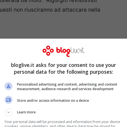
llerata da molti. “Rigurgiti revisionisti”
esti non riusciranno ad attaccare nella
bloglive.it asks for your consent to use your
personal data for the following purposes:
Personalised advertising and content, advertising and content
measurement, audience research and services development
Store and/or access information on a device
e si allarga anche ad altri candidati del
Learn more
corda come tra questi ci siano: un condannato
Your personal data will be processed and information from your device
(cookies, unique identifiers, and other device data) may be stored by,