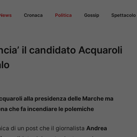
News
Cronaca
Politica
Gossip
Spettacolo
cia’ il candidato Acquaroli
alo
cquaroli alla presidenza delle Marche ma
ena che fa incendiare le polemiche
nica di un post che il giornalista
Andrea