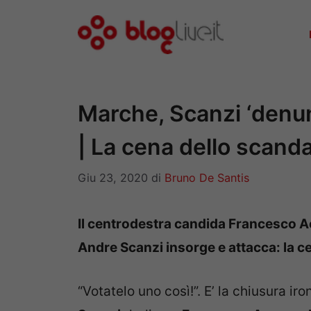
Vai
al
contenuto
Marche, Scanzi ‘denun
| La cena dello scand
Giu 23, 2020
di
Bruno De Santis
Il centrodestra candida Francesco A
Andre Scanzi insorge e attacca: la c
“Votatelo uno così!”. E’ la chiusura iro