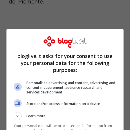
del Piemonte.
bloglive.it asks for your consent to use
your personal data for the following
purposes:
Personalised advertising and content, advertising and
content measurement, audience research and
services development
Diversa la posizione del governatore della
Store and/or access information on a device
Regione Veneto, Luca Zaia
, il quale ha
autorizzato la cancellazione dei limiti di
Learn more
capienza sui mezzi di trasporto, sempre
Your personal data will be processed and information from