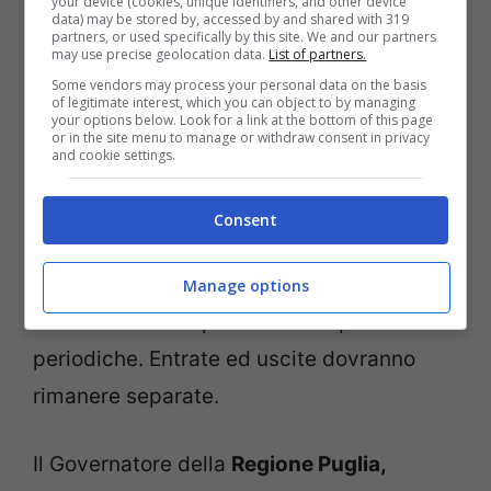
your device (cookies, unique identifiers, and other device
data) may be stored by, accessed by and shared with 319
con obbligo di mascherina.
partners, or used specifically by this site. We and our partners
may use precise geolocation data.
List of partners.
In
Emilia Romagna
i posti a sedere
Some vendors may process your personal data on the basis
potranno essere tutti occupati, lo
of legitimate interest, which you can object to by managing
your options below. Look for a link at the bottom of this page
stabilisce l’ordinanza a firma del
or in the site menu to manage or withdraw consent in privacy
and cookie settings.
Presidente della Regione, Stefano
Bonaccini
, che ha specificato la necessità
Consent
di utilizzare mascherina, gel igienizzanti o
guanti. Occorrerà garantire un adeguato
Manage options
ricambio d’aria e provvedere a pulizie
periodiche. Entrate ed uscite dovranno
rimanere separate.
Il Governatore della
Regione Puglia,