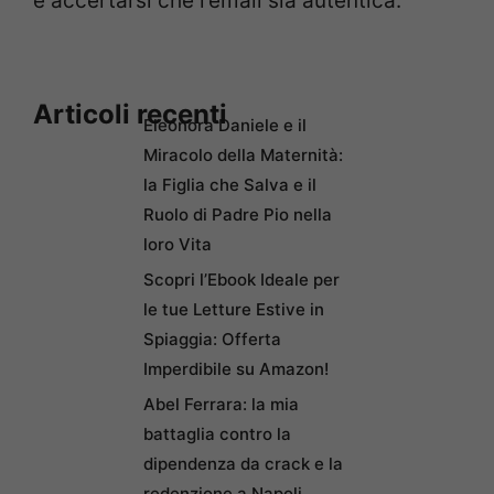
e accertarsi che l’email sia autentica.
Articoli recenti
Eleonora Daniele e il
Miracolo della Maternità:
la Figlia che Salva e il
Ruolo di Padre Pio nella
loro Vita
Scopri l’Ebook Ideale per
le tue Letture Estive in
Spiaggia: Offerta
Imperdibile su Amazon!
Abel Ferrara: la mia
battaglia contro la
dipendenza da crack e la
redenzione a Napoli