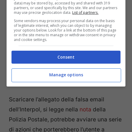
data) may be stored by, accessed by and shared with 319
partners, or used specifically by this site. We and our partners
may use precise geolocation data.
List of partners.
Some vendors may process your personal data on the basis
of legitimate interest, which you can object to by managing
your options below. Look for a link at the bottom of this page
or in the site menu to manage or withdraw consent in privacy
and cookie settings.
Consent
Manage options
(Pexels)
Scaricare l’allegato della falsa email
dell’Interpol, si legge nella
nota
della
Polizia Postale, potrebbe avviare una serie
di azioni che porterebbero l’utente a