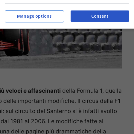
Manage options
Consent
iù veloci e affascinanti
della Formula 1, quella
 delle importanti modifiche. Il circus della F1
 sul circuito del Santerno si è infatti svolto
 dal 1981 al 2006. Le modifiche fatte al
a una delle pagine più drammatiche della