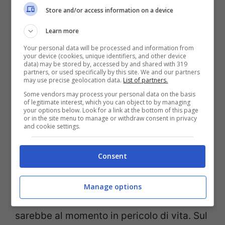
Store and/or access information on a device
Learn more
L’incidente
è avvenuto sta mattina intorno
Your personal data will be processed and information from
your device (cookies, unique identifiers, and other device
alle 6 a
Pisa
, in zona Martellini. L’uomo
data) may be stored by, accessed by and shared with 319
partners, or used specifically by this site. We and our partners
rimasto ucciso dall’impatto è un 32enne di
may use precise geolocation data.
List of partners.
Some vendors may process your personal data on the basis
nazionalità domenicana residente a
of legitimate interest, which you can object to by managing
your options below. Look for a link at the bottom of this page
Livorno. Lo scontro è avvenuto con una
or in the site menu to manage or withdraw consent in privacy
and cookie settings.
motociclista che viaggiava in direzione di
Livorno. Tre i feriti in totale, si tratta di 3
Consent
persone di 49, 32 e 44 anni, tutte residenti
a Livorno, trasportate in codice giallo
Manage options
all’ospedale Cisanello. Nessuno dei feriti
sarebbe al momento in pericolo di vita. Sul