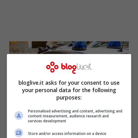
bloglive.it asks for your consent to use
your personal data for the following
purposes:
Personalised advertising and content, advertising and
carabinieri (pixabay)
content measurement, audience research and
services development
Tragedia questa mattina a
Ponza
. Nella
Store and/or access information on a device