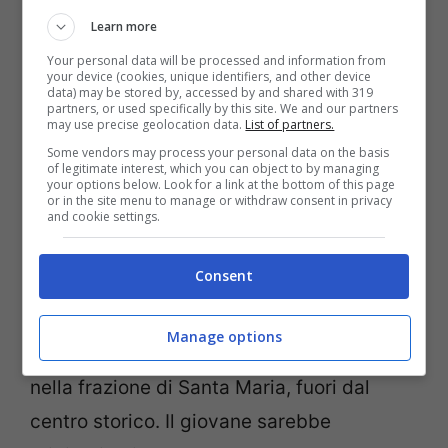
tarda mattinata di oggi, 9 agosto, è stato
Learn more
trovato intorno alle 12.00 il corpo senza
Your personal data will be processed and information from
your device (cookies, unique identifiers, and other device
vita di
un giovane di 25 anni
, ancora non
data) may be stored by, accessed by and shared with 319
partners, or used specifically by this site. We and our partners
identificato. A dare l’allarme i proprietari di
may use precise geolocation data.
List of partners.
un’abitazione che hanno trovato il corpo
Some vendors may process your personal data on the basis
of legitimate interest, which you can object to by managing
nel giardino. Il ragazzo, trovato sotto una
your options below. Look for a link at the bottom of this page
or in the site menu to manage or withdraw consent in privacy
balaustra, presentava una gravissima
and cookie settings.
ferita alla testa, procuratosi forse a causa
Consent
di una caduta. Dalle prime ipotesi, è
emerso che il
25enne
sarebbe caduto da
Manage options
un terrazzo che si trovava in via Staglio,
nella frazione di Santa Maria, fuori dal
centro storico. Il giovane sarebbe