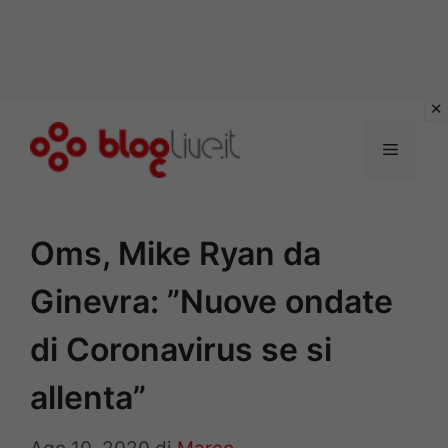
Vai
al
Menu
contenuto
Oms, Mike Ryan da
Ginevra: ”Nuove ondate
di Coronavirus se si
allenta”