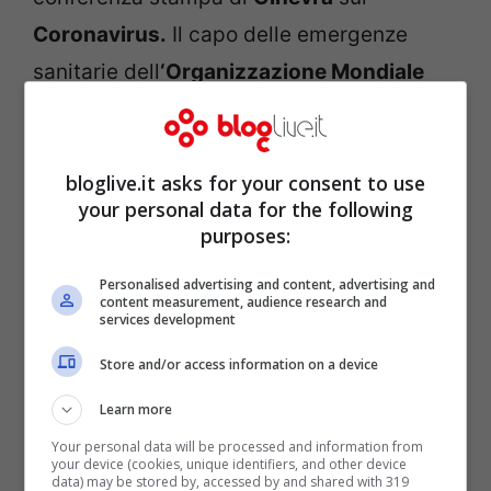
Coronavirus.
Il capo delle emergenze
sanitarie dell
‘Organizzazione Mondiale
della Sanità
dichiara che sarà inevitabile
avere nuove ondate. Purtroppo non si è
bloglive.it asks for your consent to use
ancora riusciti a sopprimere il virus in tutta
your personal data for the following
l’Europa ed anche i paesi che sono riusciti
purposes:
a contenerlo lo stanno vedendo tornare.
Personalised advertising and content, advertising and
Poi continua affermando che questo virus
content measurement, audience research and
services development
non è stagionale come l’influenza e che se
Store and/or access information on a device
si allenteranno le restrizioni ci saranno
nuove
ondate
e picchi. Questo significa
Learn more
che l’unica cosa da fare è non allentare la
Your personal data will be processed and information from
your device (cookies, unique identifiers, and other device
presa e cercare di sopprimere l’espansione
data) may be stored by, accessed by and shared with 319