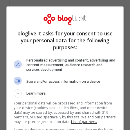
bloglive.it asks for your consent to use
your personal data for the following
purposes:
Personalised advertising and content, advertising and
content measurement, audience research and
services development
Store and/or access information on a device
Learn more
L’ordinanza firmata da
De Luca
prevede,
Your personal data will be processed and information from
your device (cookies, unique identifiers, and other device
oltre a tutti i provvedimenti che riguardano
data) may be stored by, accessed by and shared with 319
partners, or used specifically by this site. We and our partners
Sant’Antonio Abate, anche l’obbligatorietà
may use precise geolocation data.
List of partners.
Some vendors may process your personal data on the basis