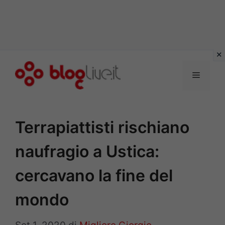
Vai
al
Menu
contenuto
Terrapiattisti rischiano
naufragio a Ustica:
cercavano la fine del
mondo