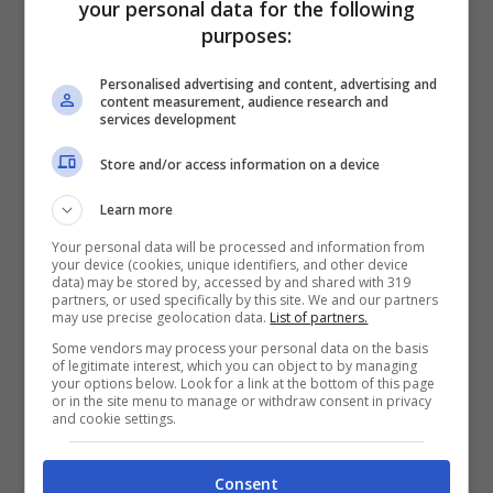
your personal data for the following
spettacolare 🤣🤣🤣🤣
purposes:
https://t.co/Tqm2Jrlj4Y
Personalised advertising and content, advertising and
content measurement, audience research and
services development
Store and/or access information on a device
Learn more
Your personal data will be processed and information from
your device (cookies, unique identifiers, and other device
data) may be stored by, accessed by and shared with 319
partners, or used specifically by this site. We and our partners
may use precise geolocation data.
List of partners.
Some vendors may process your personal data on the basis
of legitimate interest, which you can object to by managing
your options below. Look for a link at the bottom of this page
or in the site menu to manage or withdraw consent in privacy
and cookie settings.
— 🐱🐱 Occhi di gatto 🐱🐱
Consent