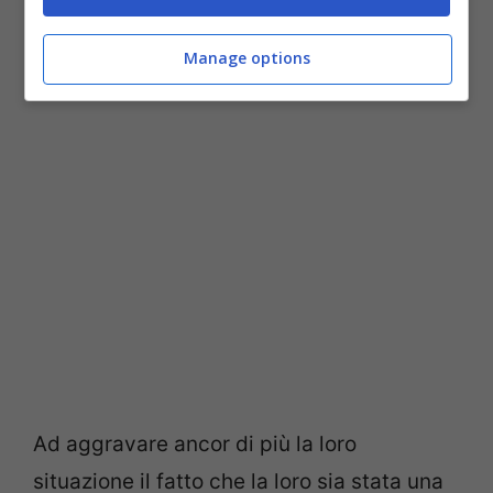
(@OcchiDiGatta72)
September
1, 2020
Manage options
Ad aggravare ancor di più la loro
situazione il fatto che la loro sia stata una