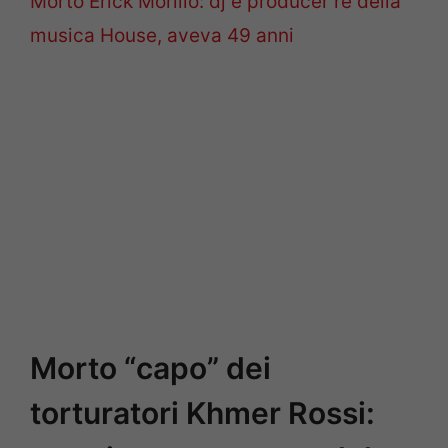
Morto Erick Morillo: dj e producer re della
musica House, aveva 49 anni
Morto “capo” dei
torturatori Khmer Rossi: