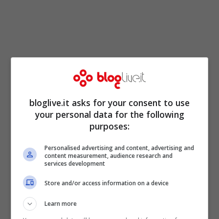
bloglive.it asks for your consent to use
your personal data for the following
purposes:
Personalised advertising and content, advertising and
Chissà se qualcuno delle migliaia di
content measurement, audience research and
services development
persone uccise avrebbe voluto una vita
Store and/or access information on a device
“normale” come la sua. Certamente sì. Un
Learn more
genocidio tremendo che, per nostra