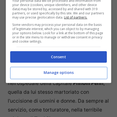
Your personal data will be processed and information from
fortuna e come detto poc’anzi fu riportato,
your device (cookies, unique identifiers, and other device
data) may be stored by, accessed by and shared with 319
anche attraverso alcuni reportage
partners, or used specifically by this site. We and our partners
may use precise geolocation data.
List of partners.
documentati dalla
Rai
, da
Tiziano Terzani
.
Some vendors may process your personal data on the basis
of legitimate interest, which you can object to by managing
your options below. Look for a link at the bottom of this page
Oggi se ne va anche lui: perché si sa,
or in the site menu to manage or withdraw consent in privacy
and cookie settings.
difronte alla morte siamo tutti uguali. Non
tanto per il nostro passato, quanto per la
Consent
morte in sé, che prima o poi coglie tutti.
Kaing Guek Eav
aveva 77 anni ed è morto
Manage options
nell’ospedale della capitale
Phnom Penh
,
quella da lui stesso martoriato con
l’uccisione di uomini e donne. Da sempre al
servizio, come torturatore, nella terribile
prigione di
Tuol Sleng
.