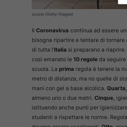
scuola (Getty Images)
Il
Coronavirus
continua ad essere un
bisogna ripartire e tentare di tornare 
di tutta l’
Italia
si preparano a riaprire.
così emanato le
10 regole
da seguire p
scuola. La
prima
regola è tenere la m
metro di distanza, ma no quelle di st
mani con gel a base alcolica.
Quarta,
almeno uno o due metri.
Cinque,
igie
istituendo anche punti per igienizzar
studenti a rispettare le norme. Rego
devono essere scaglionati.
Otto
, cre