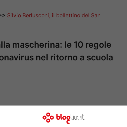
>>
Silvio Berlusconi, il bollettino del San
alla mascherina: le 10 regole
onavirus nel ritorno a scuola