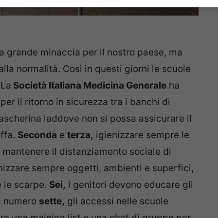
a grande minaccia per il nostro paese, ma
alla normalità. Così in questi giorni le scuole
 La
Società Italiana Medicina Generale
ha
er il ritorno in sicurezza tra i banchi di
ascherina laddove non si possa assicurare il
offa.
Seconda
e
terza,
igienizzare sempre le
mantenere il distanziamento sociale di
nizzare sempre oggetti, ambienti e superfici,
e le scarpe.
Sei,
i genitori devono educare gli
la numero
sette,
gli accessi nelle scuole
are una maining list o una chat di gruppo per