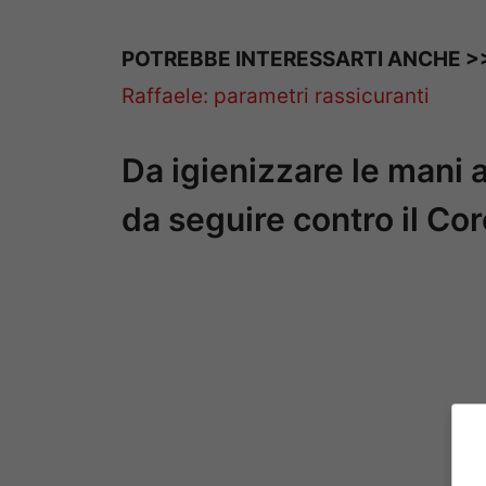
POTREBBE INTERESSARTI ANCHE >
Raffaele: parametri rassicuranti
Da igienizzare le mani 
da seguire contro il Cor