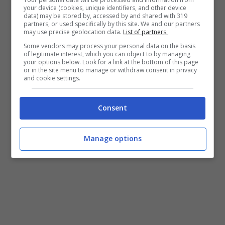
your device (cookies, unique identifiers, and other device
italiana, ha sofferto tanto nella sua vita,
data) may be stored by, accessed by and shared with 319
partners, or used specifically by this site. We and our partners
ma ne è sempre uscita vincitrice. “
Ho
may use precise geolocation data.
List of partners.
Some vendors may process your personal data on the basis
sconfitto due malattie mortali, sono un
of legitimate interest, which you can object to by managing
your options below. Look for a link at the bottom of this page
eroe
” dice la salernitana, che promette di
or in the site menu to manage or withdraw consent in privacy
and cookie settings.
ritornare più forte che mai, a fare quello
che ama di più, recitare.
Consent
Manage options