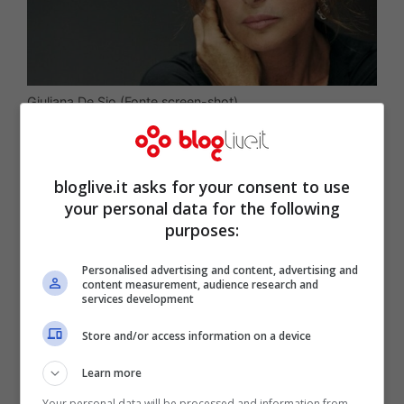
Giuliana De Sio (Fonte screen-shot)
L
‘attrice salernitana
ha dovuto affrontare
la più feroce malattia di quest’anno, è
bloglive.it asks for your consent to use
your personal data for the following
stata ricoverata per 16 giorni in isolamento
purposes:
durante il picco del
COVID-19
. Durante il
Personalised advertising and content, advertising and
suo racconto si è lasciata andare a una
content measurement, audience research and
services development
dolorosissima confessione “
mi sembrava
di impazzire e ho pensato che sarei morta
”
Store and/or access information on a device
ha detto con la voce rotta.
Giuliana De Sio
Learn more
è una delle donne più forti della scena
Your personal data will be processed and information from