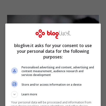
bloglive.it asks for your consent to use
your personal data for the following
purposes:
Personalised advertising and content, advertising and
content measurement, audience research and
services development
Ricercatori al lavoro sul Covid-19 (Getty Images)
Store and/or access information on a device
La
virologa
ha poi spiegato come
Learn more
rispettare tutti i protocolli sia necessario
Your personal data will be processed and information from