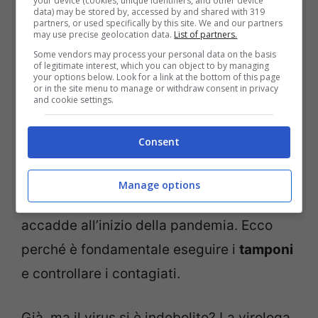
your device (cookies, unique identifiers, and other device
per evitare una nuova pandemia e svelato
data) may be stored by, accessed by and shared with 319
partners, or used specifically by this site. We and our partners
anche i dati della pandemia da monitorare
may use precise geolocation data.
List of partners.
Some vendors may process your personal data on the basis
con più attenzione. Sono i numeri dei
of legitimate interest, which you can object to by managing
your options below. Look for a link at the bottom of this page
ricoverati
in
terapia intensiva
.
or in the site menu to manage or withdraw consent in privacy
and cookie settings.
Gli ospedali, secondo la Capua, si stanno
Consent
attrezzando per una possibile seconda
ondata ma è certo prioritario non andare
Manage options
ad intasare i nosocomi, proprio come
accadde all’inizio della pandemia. Ecco
perché è fondamentale eseguire i
tamponi
e controllare i contagiati.
Già, ma il virus si è indebolito? La virologa